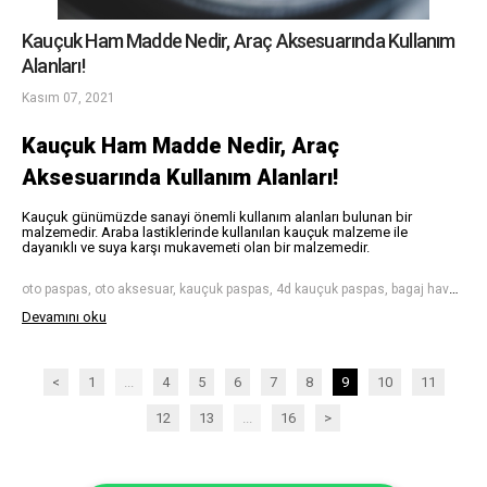
Kauçuk Ham Madde Nedir, Araç Aksesuarında Kullanım
Alanları!
Kasım 07, 2021
Kauçuk Ham Madde Nedir, Araç
Aksesuarında Kullanım Alanları!
Kauçuk günümüzde sanayi önemli kullanım alanları bulunan bir
malzemedir. Araba lastiklerinde kullanılan kauçuk malzeme ile
dayanıklı ve suya karşı mukavemeti olan bir malzemedir.
oto paspas, oto aksesuar, kauçuk paspas, 4d kauçuk paspas, bagaj havuzu, 4d bagaj havuzu, araba paspas, kauçuk
Devamını oku
<
1
...
4
5
6
7
8
9
10
11
12
13
...
16
>