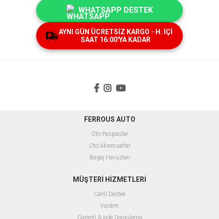
WHATSAPP DESTEK
AYNI GÜN ÜCRETSİZ KARGO - H. İÇİ
SAAT 16:00'YA KADAR
FERROUS AUTO
Oto Paspaslar
O
to Aksesuarlar
B
agaj Havuzları
MÜŞTERİ HİZMETLERİ
Canlı Destek
Yardım
Garanti & İade Sorgulama