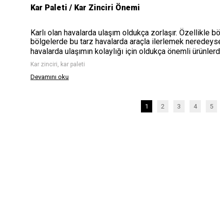
Kar Paleti / Kar Zinciri Önemi
Karlı olan havalarda ulaşım oldukça zorlaşır. Özellikle 
bölgelerde bu tarz havalarda araçla ilerlemek neredeys
havalarda ulaşımın kolaylığı için oldukça önemli ürünlerdir
Kar zinciri, kar paleti
Devamını oku
1
2
3
4
5