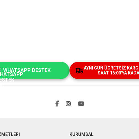
AYNI GÜN ÜCRETSİZ KARGO 
WHATSAPP DESTEK
SAAT 16:00'YA KAD
ZMETLERİ
KURUMSAL