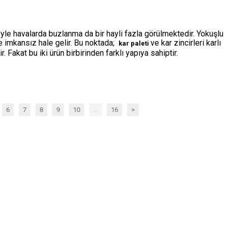
böyle havalarda buzlanma da bir hayli fazla görülmektedir. Yokuşlu
e imkansız hale gelir. Bu noktada;
ve kar zincirleri karlı
kar paleti
. Fakat bu iki ürün birbirinden farklı yapıya sahiptir.
6
7
8
9
10
...
16
>