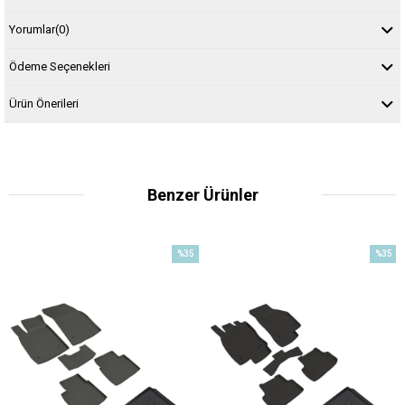
Yorumlar
(0)
Ödeme Seçenekleri
Ürün Önerileri
Benzer Ürünler
%35
%35
m
İndirim
İndirim
irim
%35İndirim
%35İndir