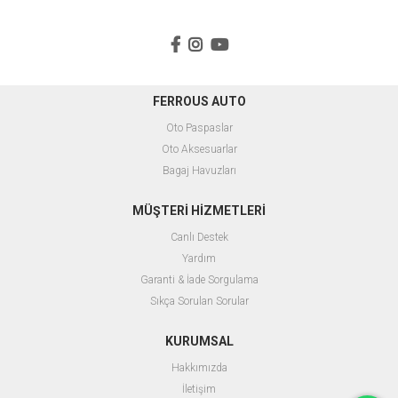
FERROUS AUTO
Oto Paspaslar
O
to Aksesuarlar
B
agaj Havuzları
MÜŞTERİ HİZMETLERİ
Canlı Destek
Yardım
Garanti & İade Sorgulama
Sıkça Sorulan Sorular
KURUMSAL
Hakkımızda
İletişim