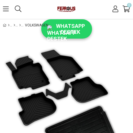
0
WHATSAPP
VOLKSWAGEN POLO 6 FERROUS 4D PASPAS VE ÜST 3D BAGAJ HAVUZU 2018 2021
DESTEK