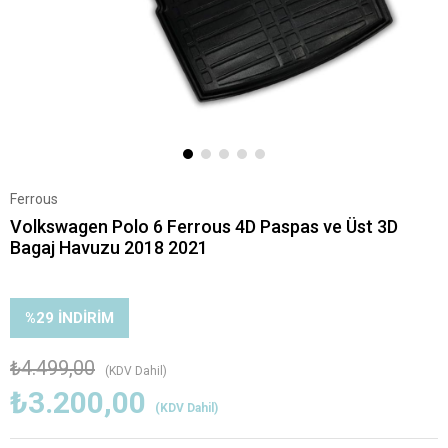
Ferrous
Volkswagen Polo 6 Ferrous 4D Paspas ve Üst 3D
Bagaj Havuzu 2018 2021
%
29
İNDIRIM
₺4.499,00
(KDV Dahil)
₺3.200,00
(KDV Dahil)