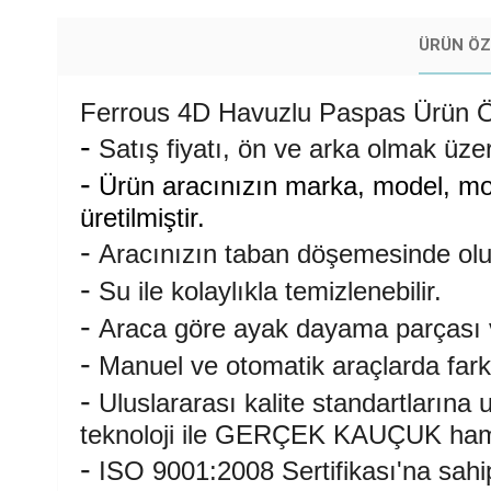
ÜRÜN ÖZ
Ferrous 4D Havuzlu Paspas Ürün Öz
-
Satış fiyatı, ön ve arka olmak üzer
-
Ürün aracınızın marka, model, mode
üretilmiştir.
-
Aracınızın taban döşemesinde oluş
-
Su ile kolaylıkla temizlenebilir.
-
Araca göre ayak dayama parçası ve
-
Manuel ve otomatik araçlarda fark
-
Uluslararası kalite standartların
teknoloji ile GERÇEK KAUÇUK ham m
-
ISO 9001:2008 Sertifikası'na sahip