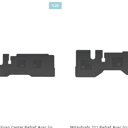
%26
İndirim
%26İndirim
Fuso Canter Refref Araç İçi
Mitsubishi 711 Refref Araç İçi