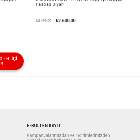
Paspas Siyah
₺2.600,00
₺3.499,00
- H. İÇİ
AR
E-BÜLTEN KAYIT
Kampanyalarımızdan ve indirimlerimizden