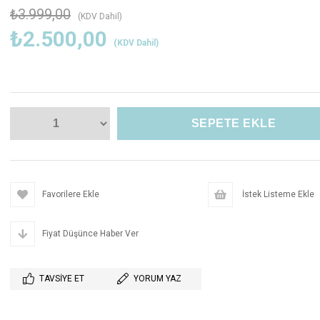
₺3.999,00
(KDV Dahil)
₺2.500,00
(KDV Dahil)
Favorilere Ekle
İstek Listeme Ekle
Fiyat Düşünce Haber Ver
TAVSIYE ET
YORUM YAZ