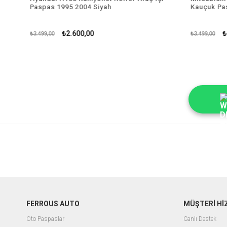
Paspas 1995 2004 Siyah
Kauçuk Pas
₺2.600,00
₺2
₺3.499,00
₺3.499,00
FERROUS AUTO
MÜŞTERİ Hİ
Oto Paspaslar
Canlı Destek