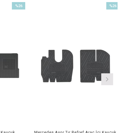
%26
%26
İndirim
İndirim
%26İndirim
%26İndirim
 Kauçuk
Mercedes Axor Tır Refref Araç İçi Kauçuk