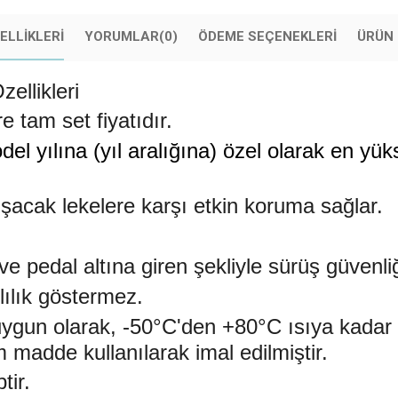
ELLIKLERI
YORUMLAR
(0)
ÖDEME SEÇENEKLERI
ÜRÜN 
ellikleri
e tam set fiyatıdır.
l yılına (yıl aralığına) özel olarak en yüks
acak lekelere karşı etkin koruma sağlar.
 pedal altına giren şekliyle sürüş güvenliğ
lılık göstermez.
a uygun olarak, -50°C'den +80°C ısıya kadar
adde kullanılarak imal edilmiştir.
tir.