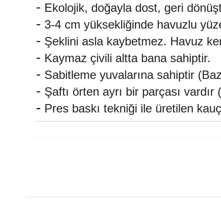
-
Ekolojik, doğayla dost, geri dönüş
-
3-4 cm yüksekliğinde havuzlu yüze
-
Şeklini asla kaybetmez. Havuz k
-
Kaymaz çivili altta bana sahiptir.
-
Sabitleme yuvalarına sahiptir (Bazı
-
Şaftı örten ayrı bir parçası vardı
-
Pres baskı tekniği ile üretilen ka