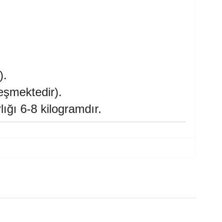
).
leşmektedir).
ığı 6-8 kilogramdır.