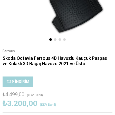
Ferrous
Skoda Octavia Ferrous 4D Havuzlu Kauçuk Paspas
ve Kulaklı 3D Bagaj Havuzu 2021 ve Üstü
%
29
İNDIRIM
₺4.499,00
(KDV Dahil)
₺3.200,00
(KDV Dahil)