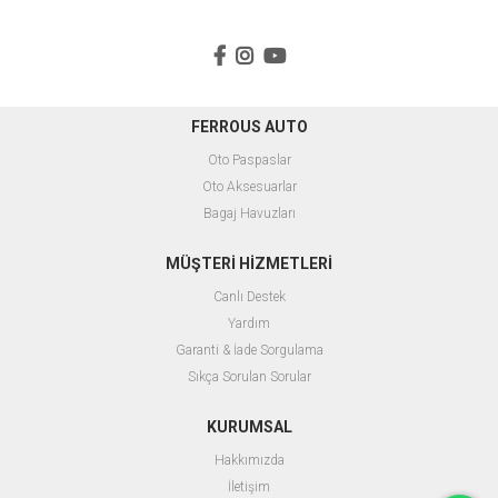
FERROUS AUTO
Oto Paspaslar
O
to Aksesuarlar
B
agaj Havuzları
MÜŞTERİ HİZMETLERİ
Canlı Destek
Yardım
Garanti & İade Sorgulama
Sıkça Sorulan Sorular
KURUMSAL
Hakkımızda
İletişim