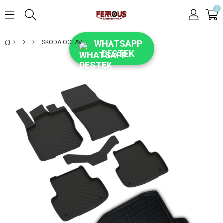
0
WHATSAPP
SKODA OCTAVIA FERROUS 4D HAVUZLU KAUÇUK PASPAS VE KULAKLI 3D BAGAJ HAVUZU 2021 VE ÜSTÜ
DESTEK