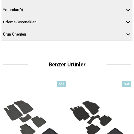
Yorumlar
(0)
Ödeme Seçenekleri
Ürün Önerileri
Benzer Ürünler
%35
%35
m
İndirim
İndirim
dirim
%35İndirim
%35İndi