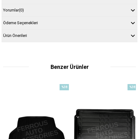
Yorumlar
(0)
Ödeme Seçenekleri
Ürün Önerileri
Benzer Ürünler
%38
%38
m
İndirim
İndirim
dirim
%38İndirim
%38İndi