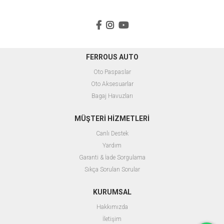
FERROUS AUTO
Oto Paspaslar
O
to Aksesuarlar
B
agaj Havuzları
MÜŞTERİ HİZMETLERİ
Canlı Destek
Yardım
Garanti & İade Sorgulama
Sıkça Sorulan Sorular
KURUMSAL
Hakkımızda
İletişim