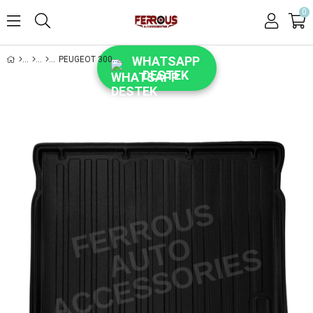
0
WHATSAPP
PEUGEOT 3008 FERROUS ÜST KADEME İÇIN 3D BAGAJ HAVUZU 2024 VE ÜSTÜ
DESTEK