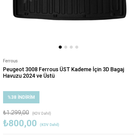
Ferrous
Peugeot 3008 Ferrous ÜST Kademe İçin 3D Bagaj
Havuzu 2024 ve Üstü
%
38
İNDIRIM
₺1.299,00
(KDV Dahil)
₺800,00
(KDV Dahil)